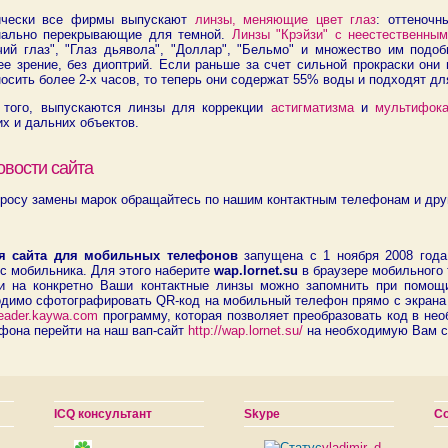
ически все фирмы выпускают
линзы, меняющие цвет глаз
: оттеночн
нально перекрывающие для темной.
Линзы "Крэйзи" с неестественны
чий глаз", "Глаз дьявола", "Доллар", "Бельмо" и множество им под
е зрение, без диоптрий. Если раньше за счет сильной прокраски они 
осить более 2-х часов, то теперь они содержат 55% воды и подходят дл
 того, выпускаются линзы для коррекции
астигматизма
и
мультифок
х и дальних объектов.
овости сайта
росу замены марок обращайтесь по нашим контактным телефонам и друг
я сайта для мобильных телефонов
запущена с 1 ноября 2008 года
с мобильника. Для этого наберите
wap.lornet.su
в браузере мобильного 
и на конкретно Ваши контактные линзы можно запомнить при помощ
одимо сфотографировать QR-код на мобильный телефон прямо с экрана 
/reader.kaywa.com
программу, которая позволяет преобразовать код в не
фона перейти на наш вап-сайт
http://wap.lornet.su/
на необходимую Вам с
ICQ консультант
Skype
С
.
vladimir_d-