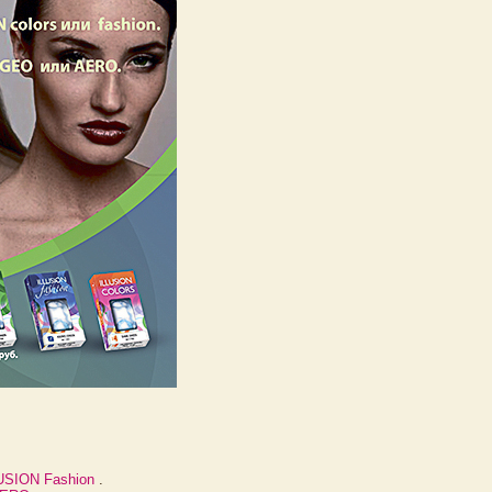
USION Fashion
.