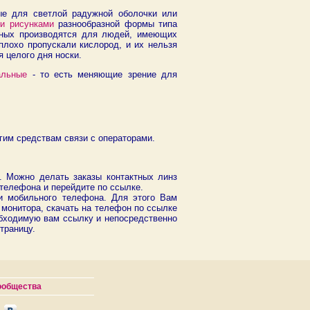
ые для светлой радужной оболочки или
ми рисунками
разнообразной формы типа
обных производятся для людей, имеющих
плохо пропускали кислород, и их нельзя
я целого дня носки.
альные
- то есть меняющие зрение для
им средствам связи с операторами.
. Можно делать заказы контактных линз
телефона и перейдите по ссылке.
и мобильного телефона. Для этого Вам
монитора, скачать на телефон по ссылке
обходимую вам ссылку и непосредственно
траницу.
ообщества