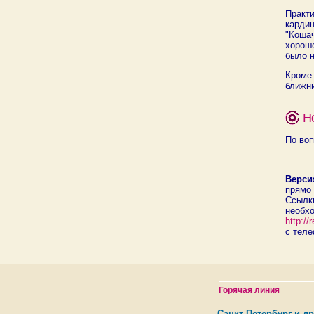
Практ
карди
"Коша
хороше
было н
Кроме
ближни
Н
По воп
Верси
прямо 
Ссылк
необх
http:/
с теле
Горячая линия
Санкт-Петербург и др