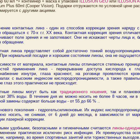
р 60 мл *+ контейнер + маска к упаковке
ILLUSION GEO
или
ILLUSION 
um Plus 60ml (Cooper Vision). Подарки отгружаются по условной цене ра
мируется с другими акциями.
нение контактных линз - один из способов коррекции зрения наряду 
 обращаться с 70-х г.г. ХХ века. Контактная коррекция зрения отлича
чивают поле зрения и не запотевают. Они не искажают черты лица и, 
в обращении.
ктная линза представляет собой достаточно тонкий воздухопроница
 При нормальной посадке и хорошем состоянии линзы, она не ощущаетс
исимости от материала, контактные линзы отличаются степенью прониц
остей применения линз - перекрывание доступа кислорода к гла
снабжение изнутри, глаза краснеют, на роговице проявляются кр
иалах с высоким индексом кислородопроницаемости, а также правил
е глаз этого практически не происходит.
ктные линзы могут быть как
традиционного ношения
, так и планов
ат 38% воды. В течение дня их можно носить не более 8 часов, ни в 
ой замены содержат больше воды - от 55 до 66 % ..
нового поколения - гидрогельсиликоновые. Их индекс кислородопрониц
жно носить, не снимая, от 6 дней до месяца, в зависимости от мар
ии лазерной коррекции.
мыми удобными, безопасными и гигиеничными считаются
линзы-однодн
именении практически исключен риск инфекции. Их преимущества осо
и, например, во время спортивных занятий или торжественных выходов