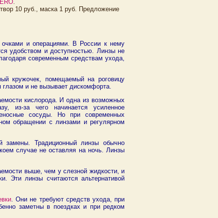
AERO
.
створ 10 руб., маска 1 руб. Предложение
с очками и операциями. В России к нему
ется удобством и доступностью. Линзы не
благодаря современным средствам ухода,
емый кружочек, помещаемый на роговицу
я глазом и не вызывает дискомфорта.
аемости кислорода. И одна из возможных
зу, из-за чего начинается усиленное
овеносные сосуды. Но при современных
ьном обращении с линзами и регулярном
ой замены. Традиционный линзы обычно
коем случае не оставляя на ночь. Линзы
аемости выше, чем у слезной жидкости, и
ки. Эти линзы считаются альтернативой
евки
. Они не требуют средств ухода, при
бенно заметны в поездках и при редком
.