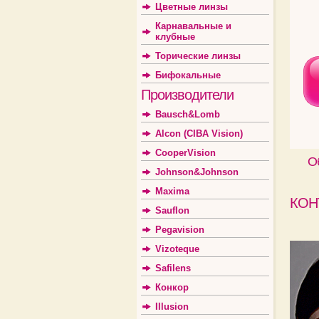
Цветные линзы
Карнавальные и
клубные
Торические линзы
Бифокальные
Производители
Bausch&Lomb
Alcon (CIBA Vision)
CooperVision
О
Johnson&Johnson
Maxima
КОН
Sauflon
Pegavision
Vizoteque
Safilens
Конкор
Illusion