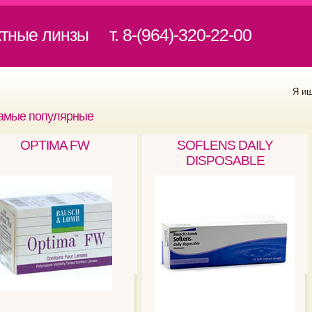
ктные линзы
т. 8-(964)-320-22-00
Я и
амые популярные
OPTIMA FW
SOFLENS DAILY
DISPOSABLE