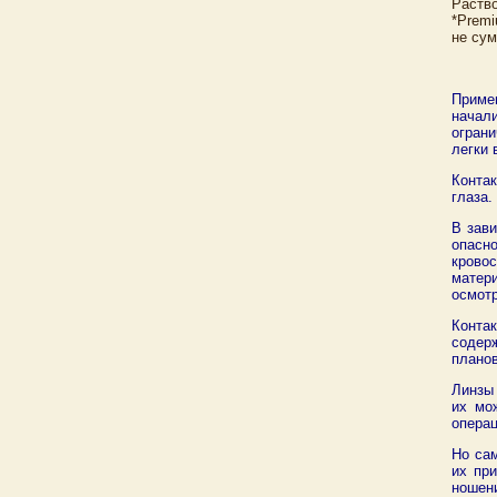
Раство
*Premi
не сум
Приме
начали
ограни
легки 
Конта
глаза.
В зав
опасн
крово
матер
осмотр
Конта
содерж
планов
Линзы 
их мо
операц
Но са
их пр
ношени