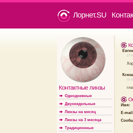
Лорнет.SU Конта
К
Евген
27-0
Хор
Ксюша
31-0
Контактные линзы
гла
Однодневные
О
Двухнедельные
Имя:
Линзы на месяц
E-mail
Линзы на 3 месяца
Сообщ
Традиционные