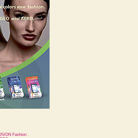
USION Fashion
.