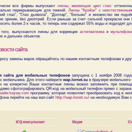
ически все фирмы выпускают
линзы, меняющие цвет глаз
: оттеночн
нально перекрывающие для темной.
Линзы "Крэйзи" с неестественны
чий глаз", "Глаз дьявола", "Доллар", "Бельмо" и множество им под
е зрение, без диоптрий. Если раньше за счет сильной прокраски они 
осить более 2-х часов, то теперь они содержат 55% воды и подходят дл
 того, выпускаются линзы для коррекции
астигматизма
и
мультифок
х и дальних объектов.
овости сайта
росу замены марок обращайтесь по нашим контактным телефонам и друг
я сайта для мобильных телефонов
запущена с 1 ноября 2008 года
с мобильника. Для этого наберите
wap.lornet.su
в браузере мобильного 
и на конкретно Ваши контактные линзы можно запомнить при помощ
одимо сфотографировать QR-код на мобильный телефон прямо с экрана 
/reader.kaywa.com
программу, которая позволяет преобразовать код в не
фона перейти на наш вап-сайт
http://wap.lornet.su/
на необходимую Вам с
ICQ консультант
Skype
С
.
vladimir_d-