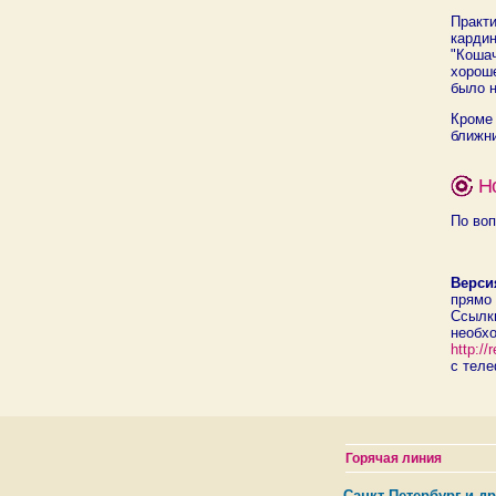
Практ
карди
"Коша
хороше
было н
Кроме
ближни
Н
По воп
Верси
прямо 
Ссылк
необх
http:/
с теле
Горячая линия
Санкт-Петербург и др