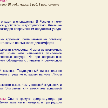
AERO
.
створ 10 руб., маска 1 руб. Предложение
с очками и операциями. В России к нему
ется удобством и доступностью. Линзы не
благодаря современным средствам ухода,
емый кружочек, помещаемый на роговицу
я глазом и не вызывает дискомфорта.
аемости кислорода. И одна из возможных
зу, из-за чего начинается усиленное
овеносные сосуды. Но при современных
ьном обращении с линзами и регулярном
ой замены. Традиционный линзы обычно
коем случае не оставляя на ночь. Линзы
аемости выше, чем у слезной жидкости, и
ки. Эти линзы считаются альтернативой
евки
. Они не требуют средств ухода, при
бенно заметны в поездках и при редком
.