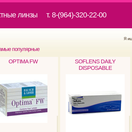
ктные линзы
т. 8-(964)-320-22-00
Я и
амые популярные
OPTIMA FW
SOFLENS DAILY
DISPOSABLE