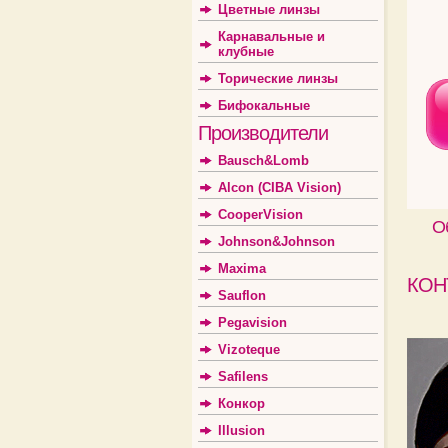
Цветные линзы
Карнавальные и
клубные
Торические линзы
Бифокальные
Производители
Bausch&Lomb
Alcon (CIBA Vision)
CooperVision
О
Johnson&Johnson
Maxima
КОН
Sauflon
Pegavision
Vizoteque
Safilens
Конкор
Illusion