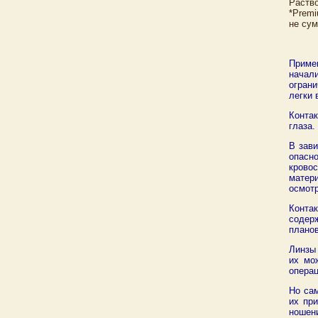
Раство
*Premi
не сум
Приме
начали
ограни
легки 
Конта
глаза.
В зав
опасн
крово
матер
осмотр
Конта
содерж
планов
Линзы 
их мо
операц
Но са
их пр
ношени