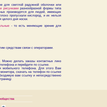
ые для светлой радужной оболочки или
ми рисунками
разнообразной формы типа
обных производятся для людей, имеющих
плохо пропускали кислород, и их нельзя
я целого дня носки.
альные
- то есть меняющие зрение для
им средствам связи с операторами.
. Можно делать заказы контактных линз
телефона и перейдите по ссылке.
и мобильного телефона. Для этого Вам
монитора, скачать на телефон по ссылке
обходимую вам ссылку и непосредственно
траницу.
ообщества