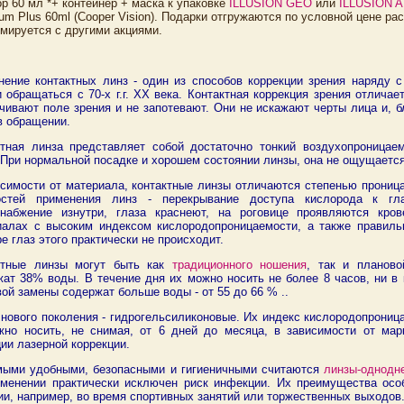
р 60 мл *+ контейнер + маска к упаковке
ILLUSION GEO
или
ILLUSION 
um Plus 60ml (Cooper Vision). Подарки отгружаются по условной цене ра
мируется с другими акциями.
нение контактных линз - один из способов коррекции зрения наряду 
 обращаться с 70-х г.г. ХХ века. Контактная коррекция зрения отлича
чивают поле зрения и не запотевают. Они не искажают черты лица и, 
в обращении.
ктная линза представляет собой достаточно тонкий воздухопроница
 При нормальной посадке и хорошем состоянии линзы, она не ощущаетс
исимости от материала, контактные линзы отличаются степенью прониц
остей применения линз - перекрывание доступа кислорода к гла
снабжение изнутри, глаза краснеют, на роговице проявляются кр
иалах с высоким индексом кислородопроницаемости, а также правил
е глаз этого практически не происходит.
ктные линзы могут быть как
традиционного ношения
, так и планов
ат 38% воды. В течение дня их можно носить не более 8 часов, ни в 
ой замены содержат больше воды - от 55 до 66 % ..
нового поколения - гидрогельсиликоновые. Их индекс кислородопрониц
жно носить, не снимая, от 6 дней до месяца, в зависимости от мар
ии лазерной коррекции.
мыми удобными, безопасными и гигиеничными считаются
линзы-однодн
именении практически исключен риск инфекции. Их преимущества осо
и, например, во время спортивных занятий или торжественных выходов