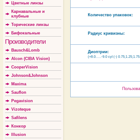
Цветные линзы
Карнавальные и
Количество упаковок:
клубные
Торические линзы
Бифокальные
Радиус кривизны:
Производители
Bausch&Lomb
Диоптрии:
(+8.0......-9.0 cyl (-) 0.75;1.25;1.7
Alcon (CIBA Vision)
CooperVision
Johnson&Johnson
Maxima
Пользова
Sauflon
Pegavision
Vizoteque
Safilens
Конкор
Illusion