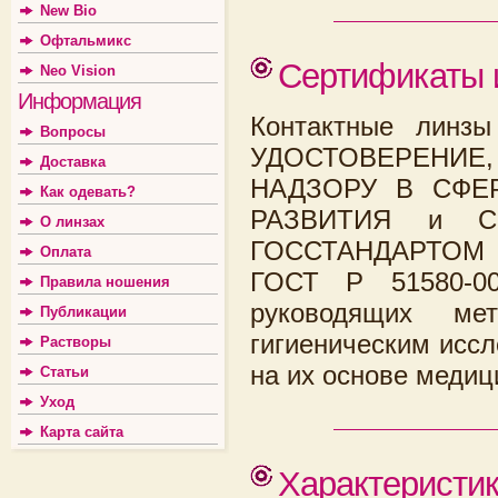
New Bio
Офтальмикс
Сертификаты 
Neo Vision
Информация
Контактные линзы
Вопросы
УДОСТОВЕРЕНИЕ
Доставка
НАДЗОРУ В СФЕ
Как одевать?
РАЗВИТИЯ и СЕ
О линзах
ГОССТАНДАРТОМ Р
Оплата
ГОСТ Р 51580-0
Правила ношения
руководящих мет
Публикации
гигиеническим исс
Растворы
на их основе медиц
Статьи
Уход
Карта сайта
Характеристи