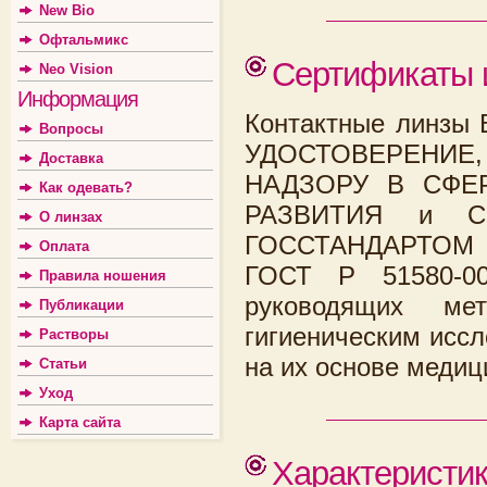
New Bio
Офтальмикс
Сертификаты 
Neo Vision
Информация
Контактные линзы 
Вопросы
УДОСТОВЕРЕНИЕ
Доставка
НАДЗОРУ В СФЕ
Как одевать?
РАЗВИТИЯ и СЕ
О линзах
ГОССТАНДАРТОМ Р
Оплата
ГОСТ Р 51580-0
Правила ношения
руководящих мет
Публикации
гигиеническим исс
Растворы
на их основе медиц
Статьи
Уход
Карта сайта
Характеристи