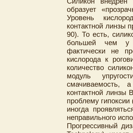
Силикон внедрён 
образует «прозра
Уровень кислоро
контактной линзы 
90). То есть, сили
большей чем у в
фактически не пр
кислорода к рогов
количество силико
модуль упругос
смачиваемость, 
контактной линзы Bi
проблему гипоксии 
иногда проявлятьс
неправильного испо
Прогрессивный диз