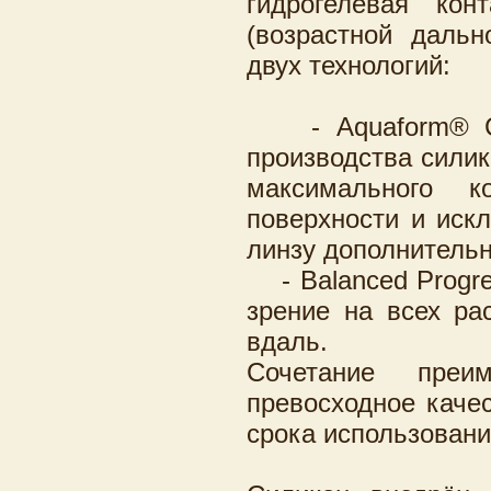
гидрогелевая кон
(возрастной дальн
двух технологий:
- Aquaform® Comf
производства силик
максимального к
поверхности и иск
линзу дополнитель
- Balanced Progres
зрение на всех ра
вдаль.
Сочетание преим
превосходное каче
срока использовани