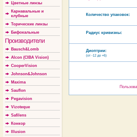
Цветные линзы
Карнавальные и
Количество упаковок:
клубные
Торические линзы
Бифокальные
Радиус кривизны:
Производители
Bausch&Lomb
Диоптрии:
(от -12 до +6)
Alcon (CIBA Vision)
CooperVision
Johnson&Johnson
Maxima
Пользова
Sauflon
Pegavision
Vizoteque
Safilens
Конкор
Illusion