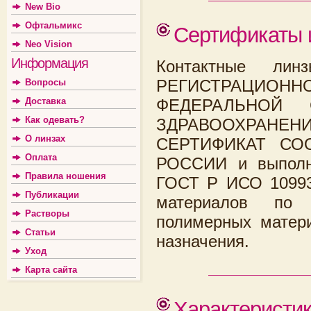
New Bio
Офтальмикс
Сертификаты 
Neo Vision
Информация
Контактные лин
РЕГИСТРАЦИО
Вопросы
Доставка
ФЕДЕРАЛЬНОЙ
Как одевать?
ЗДРАВООХРАН
О линзах
СЕРТИФИКАТ СОО
Оплата
РОССИИ и выполне
Правила ношения
ГОСТ Р ИСО 10993
Публикации
материалов по т
Растворы
полимерных матери
Статьи
назначения.
Уход
Карта сайта
Характеристи