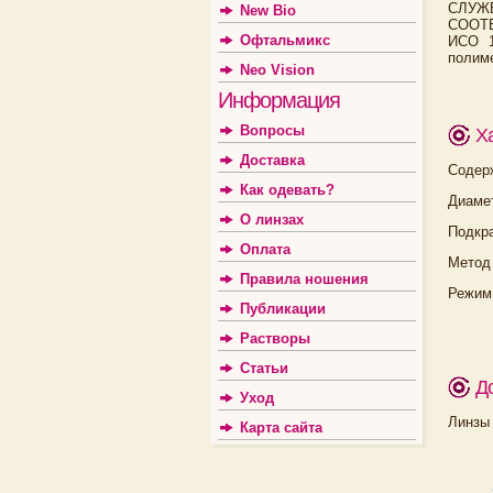
СЛУЖ
New Bio
СООТВ
Офтальмикс
ИСО 1
полиме
Neo Vision
Информация
Вопросы
Х
Доставка
Содер
Как одевать?
Диамет
О линзах
Подкр
Оплата
Метод
Правила ношения
Режим
Публикации
Растворы
Статьи
Д
Уход
Линзы 
Карта сайта