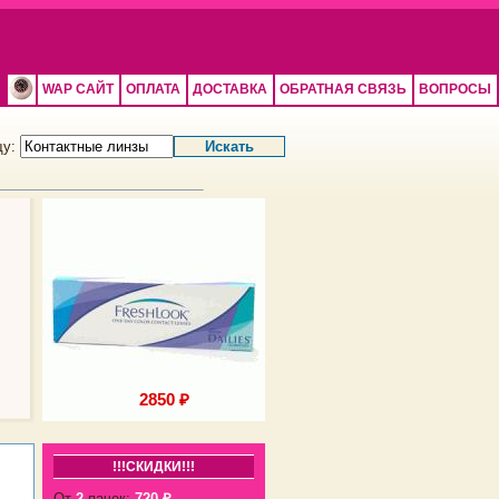
WAP САЙТ
ОПЛАТА
ДОСТАВКА
ОБРАТНАЯ СВЯЗЬ
ВОПРОСЫ
щу:
2850 ₽
2850 ₽
!!!СКИДКИ!!!
От
2
пачек:
720 ₽