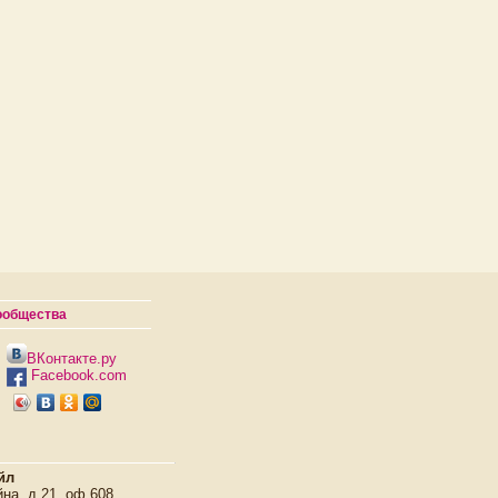
ообщества
ВКонтакте.ру
Facebook.com
йл
на, д.21, оф.608