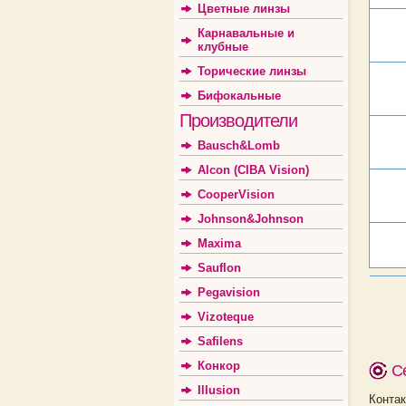
Цветные линзы
Карнавальные и
клубные
Торические линзы
Бифокальные
Производители
Bausch&Lomb
Alcon (CIBA Vision)
CooperVision
Johnson&Johnson
Maxima
Sauflon
Pegavision
Vizoteque
Safilens
Конкор
С
Illusion
Конта