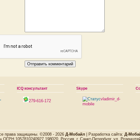
ICQ консультант
Skype
С
.
vladimir_d-
279-616-172
mobile
се права защищены. ©2008 - 2026
Д-Мобайл
| Разработка сайта:
Д-Моба
ОГРН 1057810240927 198020, Россия, г. Санкт-Петербург, ул, Розенштей