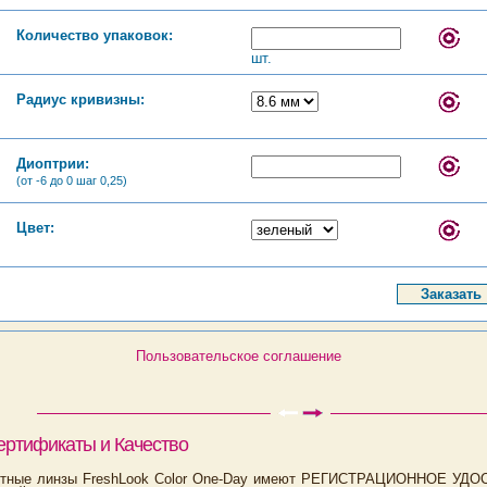
Количество упаковок:
шт.
Радиус кривизны:
Диоптрии:
(от -6 до 0 шаг 0,25)
Цвет:
Пользовательское соглашение
ертификаты и Качество
ктные линзы FreshLook Color One-Day имеют РЕГИСТРАЦИОННОЕ У