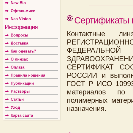
New Bio
Офтальмикс
Сертификаты 
Neo Vision
Информация
Контактные лин
Вопросы
РЕГИСТРАЦИО
Доставка
ФЕДЕРАЛЬНОЙ
Как одевать?
ЗДРАВООХРАН
О линзах
СЕРТИФИКАТ СОО
Оплата
РОССИИ и выполне
Правила ношения
ГОСТ Р ИСО 10993
Публикации
материалов по т
Растворы
полимерных матери
Статьи
назначения.
Уход
Карта сайта