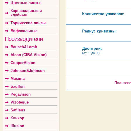
Цветные линзы
Карнавальные и
Количество упаковок:
клубные
Торические линзы
Бифокальные
Радиус кривизны:
Производители
Bausch&Lomb
Диоптрии:
(от -9 до -1)
Alcon (CIBA Vision)
CooperVision
Johnson&Johnson
Maxima
Пользова
Sauflon
Pegavision
Vizoteque
Safilens
Конкор
Illusion