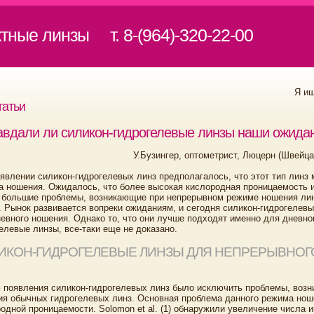
ктные линзы
т. 8-(964)-320-22-00
Я и
татьи
вдали ли силикон-гидрогелевые линзы наши ожида
У.Бузингер, оптометрист, Люцерн (Швейца
явлении силикон-гидрогелевых линз предполагалось, что этот тип линз
 ношения. Ожидалось, что более высокая кислородная проницаемость 
 большие проблемы, возникающие при непрерывном режиме ношения лин
. Рынок развивается вопреки ожиданиям, и сегодня силикон-гидрогеле
евного ношения. Однако то, что они лучше подходят именно для дневн
елевые линзы, все-таки еще не доказано.
ИКОН-ГИДРОГЕЛЕВЫЕ ЛИНЗЫ ДЛЯ НЕПРЕРЫВНО
 появления силикон-гидрогелевых линз было исключить проблемы, воз
ия обычных гидрогелевых линз. Основная проблема данного режима нош
одной проницаемости. Solomon et al. (1) обнаружили увеличение числа