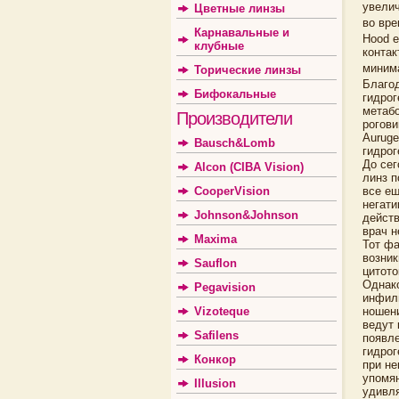
увелич
Цветные линзы
во вре
Карнавальные и
Hood e
клубные
контак
миним
Торические линзы
Благод
Бифокальные
гидрог
метаб
Производители
рогови
Auruge
Bausch&Lomb
гидро
До сег
Alcon (CIBA Vision)
линз п
все ещ
CooperVision
негати
Johnson&Johnson
действ
врач н
Maxima
Тот фа
возник
Sauflon
цитото
Однако
Pegavision
инфиль
ношени
Vizoteque
ведут 
Safilens
появле
гидрог
Конкор
при не
упомян
Illusion
удивля