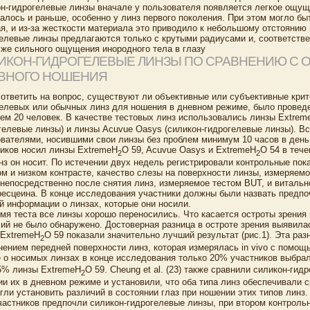
н-гидрогелевые линзы вначале у пользователя появляется легкое ощуще
алось и раньше, особенно у линз первого поколения. При этом могло бы
я, и из-за жесткости материала это приводило к небольшому отстоянию 
елевые линзы предлагаются только с крутыми радиусами и, соответствен
 же сильного ощущения инородного тела в глазу
ИКОН-ГИДРОГЕЛЕВЫЕ ЛИНЗЫ ПО СРАВНЕНИЮ С
ВНОГО НОШЕНИЯ
ответить на вопрос, существуют ли объективные или субъективные крит
елевых или обычных линз для ношения в дневном режиме, было провед
ем 20 человек. В качестве тестовых линз использовались линзы Extrem
гелевые линзы) и линзы Acuvue Oasys (силикон-гидрогелевые линзы). В
вателями, носившими свои линзы без проблем минимум 10 часов в день
иков носил линзы ExtremeH
O 59, Acuvue Oasys и ExtremeH
O 54 в тече
2
2
нз он носит. По истечении двух недель регистрировали контрольные пок
м и низком контрасте, качество слезы на поверхности линзы, измеряем
непосредственно после снятия линз, измеряемое тестом BUT, и виталь
сцеина. В конце исследования участники должны были назвать предпоч
й информации о линзах, которые они носили.
мя теста все линзы хорошо переносились. Что касается остроты зрения
ий не было обнаружено. Достоверная разница в остроте зрения выявилас
 ExtremeH
O 59 показали значительно лучший результат (рис.1). Эта ра
2
ением передней поверхности линз, которая измерялась in vivo с помощь
 о носимых линзах в конце исследования только 20% участников выбра
45% линзы ExtremeH
O 59. Cheung et al. (23) также сравнили силикон-ги
2
и их в дневном режиме и установили, что оба типа линз обеспечивали 
гли установить различий в состоянии глаз при ношении этих типов линз
астников предпочли силикон-гидрогелевые линзы, при втором контроль