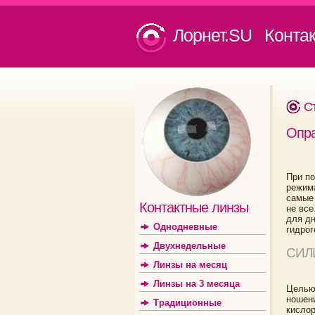
Лорнет.SU Конта
С
Опра
При по
режима
самые
Контактные линзы
не все
для дн
Однодневные
гидрог
Двухнедельные
СИЛ
Линзы на месяц
Линзы на 3 месяца
Целью
ношен
Традиционные
кислор