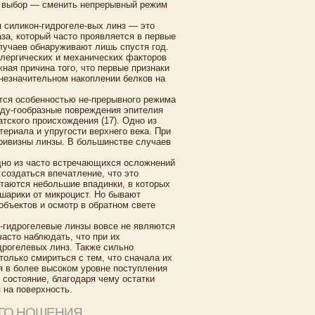
ин выбор — сменить непрерывный режим
 силикон-гидрогеле-вых линз — это
аза, который часто проявляется в первые
лучаев обнаруживают лишь спустя год.
ллергических и механических факторов
жная причина того, что первые признаки
 незначительном накоплении белков на
тся особенностью не-прерывного режима
 ду-гообразные повреждения эпителия
тского происхождения (17). Одно из
ериала и упругости верхнего века. При
кривизны линзы. В большинстве случаев
дно из часто встречающихся осложнений
создаться впечатление, что это
стаются небольшие впадинки, в которых
шарики от микроцист. Но бывают
объектов и осмотр в обратном свете
-гидрогелевые линзы вовсе не являются
часто наблюдать, что при их
дрогелевых линз. Также сильно
только смириться с тем, что сначала их
ся в более высоком уровне поступления
 состояние, благодаря чему остатки
 на поверхность.
ОГО НОШЕНИЯ