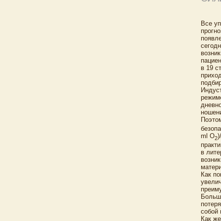
Все уп
прогно
появле
сегодн
возник
пациен
в 19 с
приход
подбир
Индуст
режиме
дневн
ношен
Поэтом
безопа
ml O
)
2
практи
в лите
возник
матери
Как по
увелич
преиму
Больши
потеря
собой 
Как же