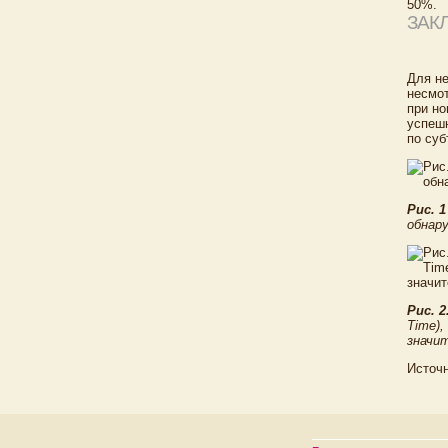
50%.
ЗАК
Для не
несмот
при но
успеш
по суб
Рис. 
обнару
Рис. 2
Time)
значит
Источн