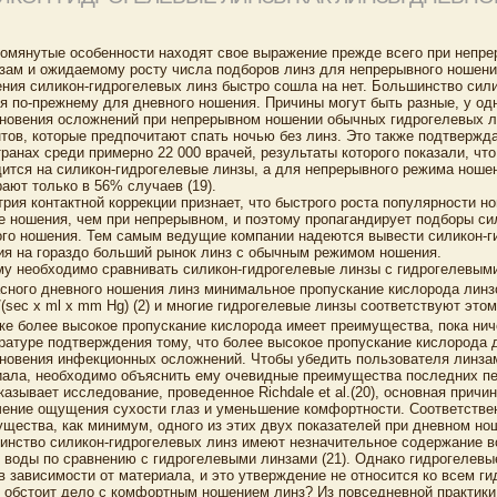
омянутые особенности находят свое выражение прежде всего при непр
зам и ожидаемому росту числа подборов линз для непрерывного ношен
ния силикон-гидрогелевых линз быстро сошла на нет. Большинство сил
я по-прежнему для дневного ношения. Причины могут быть разные, у од
новения осложнений при непрерывном ношении обычных гидрогелевых лин
тов, которые предпочитают спать ночью без линз. Это также подтверж
транах среди примерно 22 000 врачей, результаты которого показали, чт
ится на силикон-гидрогелевые линзы, а для непрерывного режима ноше
ают только в 56% случаев (19).
рия контактной коррекции признает, что быстрого роста популярности 
 ношения, чем при непрерывном, и поэтому пропагандирует подборы сил
ого ношения. Тем самым ведущие компании надеются вывести силикон-г
ия на гораздо больший рынок линз с обычным режимом ношения.
у необходимо сравнивать силикон-гидрогелевые линзы с гидрогелевым
сного дневного ношения линз минимальное пропускание кислорода линзой
/(sec x ml х mm Hg) (2) и многие гидрогелевые линзы соответствуют это
ке более высокое пропускание кислорода имеет преимущества, пока нич
ратуре подтверждения тому, что более высокое пропускание кислорода 
новения инфекционных осложнений. Чтобы убедить пользователя линзам
ала, необходимо объяснить ему очевидные преимущества последних пе
казывает исследование, проведенное Richdale et al.(20), основная причи
ение ощущения сухости глаз и уменьшение комфортности. Соответстве
щества, как минимум, одного из этих двух показателей при дневном но
нство силикон-гидрогелевых линз имеют незначительное содержание во
 воды по сравнению с гидрогелевыми линзами (21). Однако гидрогелев
в зависимости от материала, и это утверждение не относится ко всем ги
 обстоит дело с комфортным ношением линз? Из повседневной практики 