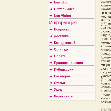
осложн
New Bio
ношени
Пожалу
Офтальмикс
гигант
Neo Vision
месяцы
Что та
Информация
(16), 
возник
Вопросы
силико
Еще од
Доставка
ношени
можно 
Как одевать?
возмож
О линзах
обнару
приход
Оплата
Конце
при не
Правила ношения
микроц
скапли
Публикации
ситуац
указыв
Растворы
Учитыв
Статьи
новым 
исполь
Уход
снизил
число 
Карта сайта
кислор
разруш
СИЛ