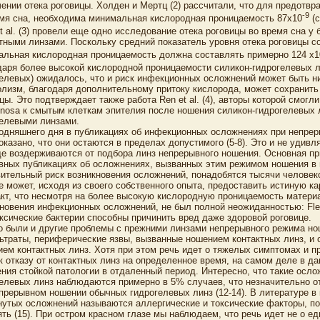
ении отека роговицы. Холден и Мертц (2) рассчитали, что для предотвр
-9
мя сна, необходима минимальная кислородная проницаемость 87x10
(c
t al. (3) провели еще одно исследование отека роговицы во время сна 
тными линзами. Поскольку средний показатель уровня отека роговицы с
альная кислородная проницаемость должна составлять примерно 124 x1
аря более высокой кислородной проницаемости силикон-гидрогелевых ли
елевых) ожидалось, что и риск инфекционных осложнений может быть ни
олизм, благодаря дополнительному притоку кислорода, может сохранит
цы. Это подтверждает также работа Ren et al. (4), авторы которой смогли
nosa к смытым клеткам эпителия после ношения силикон-гидрогелевых 
гелевыми линзами.
одняшнего дня в публикациях об инфекционных осложнениях при непре
оказано, что они остаются в пределах допустимого (5-8). Это и не удивл
е воздерживаются от подбора линз непрерывного ношения. Основная при
вных публикациях об осложнениях, вызванных этим режимом ношения в п
ительный риск возникновения осложнений, понадобятся тысячи человеко
е может, исходя из своего собственного опыта, предоставить истиную к
кт, что несмотря на более высокую кислородную проницаемость материа
новения инфекционных осложнений, не был полной неожиданностью: Fleis
ксические бактерии способны причинить вред даже здоровой роговице.
 были и другие проблемы с прежними линзами непрерывного режима нош
траты, периферические язвы, вызванные ношением контактных линз, и 
ем контактных линз. Хотя при этом речь идет о тяжелых симптомах и п
к отказу от контактных линз на определенное время, на самом деле в д
ния стойкой патологии в отдаленный период. Интересно, что такие осло
елевых линз наблюдаются примерно в 5% случаев, что незначительно о
прерывном ношении обычных гидрогелевых линз (12-14). В литературе в
утых осложнений называются аллергические и токсические факторы, по
ть (15). При остром красном глазе мы наблюдаем, что речь идет не о ед