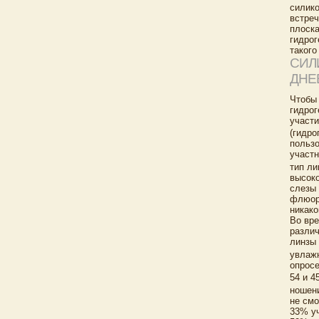
силико
встреч
плоска
гидрог
такого
СИЛ
ДНЕ
Чтобы 
гидрог
участи
(гидро
пользо
участн
тип ли
высоко
слезы 
флюоре
никако
Во вре
различ
линзы
увлажн
опросе
54 и 
ношени
не смо
33% уч