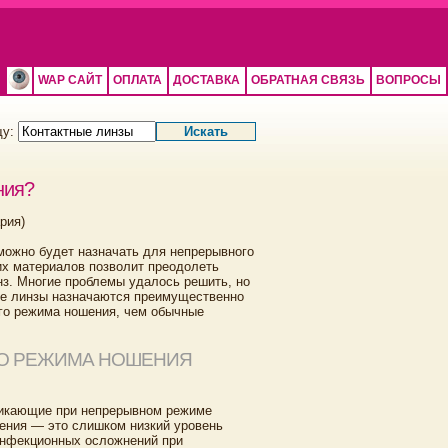
WAP САЙТ
ОПЛАТА
ДОСТАВКА
ОБРАТНАЯ СВЯЗЬ
ВОПРОСЫ
щу:
ния?
рия)
 можно будет назначать для непрерывного
их материалов позволит преодолеть
з. Многие проблемы удалось решить, но
вые линзы назначаются преимущественно
ого режима ношения, чем обычные
ГО РЕЖИМА НОШЕНИЯ
никающие при непрерывном режиме
ения — это слишком низкий уровень
 инфекционных осложнений при