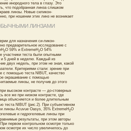
ние инородного тела в глазу. Это
ть, что подобранная линза слишком
краев линзы. Новые силикон-
но, при ношении этих линз не возникает
 ОБЫЧНЫМИ ЛИНЗАМИ
ерии для назначения си-ликон-
ено предварительное исследование с
eH
O 59% и ExtremeH
O 54%
2
2
се участники теста были опытными
 и 5 дней в неделю. Каждый из
ние двух недель, при этом не зная, какой
азатели. Критериями стали: зрение при
ое с помощью теста NIBUT, качество
ное окрашивание с помощью
итаемые линзы, не получив до этого
 при высоком контрасте — до-стоверных
ь все же при низком контрасте, где
зница объясняется и более длительным
ю теста NIBUT (рис.2). При субъективном
ли линзы Acuvue Oasys, 35% ExtremeH
O
2
дрогелевые и гидрогелевые линзы при
сравнимые результаты, при этом авторы
. При первом контрольном осмотре только
ном осмотре их число увеличилось до