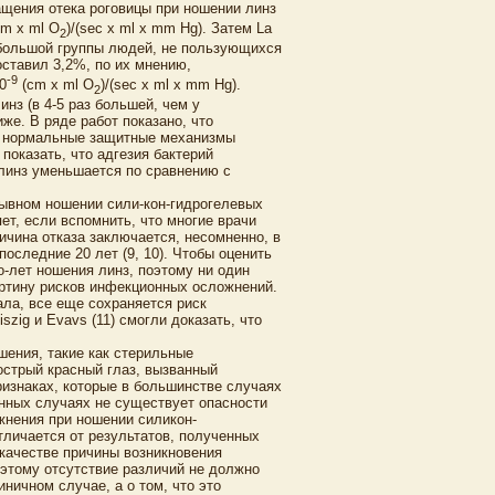
ащения отека роговицы при ношении линз
m x ml O
)/(sec x ml x mm Hg). Затем La
2
у большой группы людей, не пользующихся
оставил 3,2%, по их мнению,
-9
0
(cm x ml O
)/(sec x ml x mm Hg).
2
нз (в 4-5 раз большей, чем у
же. В ряде работ показано, что
ь нормальные защитные механизмы
 показать, что адгезия бактерий
линз уменьшается по сравнению с
рывном ношении сили-кон-гидрогелевых
яет, если вспомнить, что многие врачи
чина отказа заключается, несомненно, в
оследние 20 лет (9, 10). Чтобы оценить
-лет ношения линз, поэтому ни один
артину рисков инфекционных осложнений.
ла, все еще сохраняется риск
zig и Evavs (11) смогли доказать, что
ения, такие как стерильные
острый красный глаз, вызванный
ризнаках, которые в большинстве случаях
анных случаях не существует опасности
жнения при ношении силикон-
тличается от результатов, полученных
 качестве причины возникновения
этому отсутствие различий не должно
иничном случае, а о том, что это