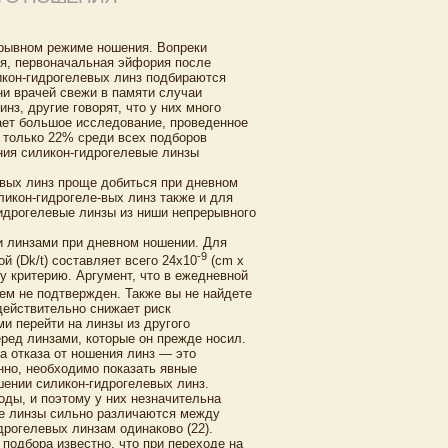
ерывном режиме ношения. Вопреки
ия, первоначальная эйфория после
икон-гидрогелевых линз подбираются
ни врачей свежи в памяти случаи
з, другие говорят, что у них много
дает большое исследование, проведенное
о только 22% среди всех подборов
ния силикон-гидрогелевые линзы
новых линз проще добиться при дневном
икон-гидрогеле-вых линз также и для
идрогелевые линзы из ниши непрерывного
и линзами при дневном ношении. Для
-9
 (Dk/t) составляет всего 24x10
(cm x
му критерию. Аргумент, что в ежедневной
ем не подтвержден. Также вы не найдете
действительно снижает риск
и перейти на линзы из другого
ред линзами, которые он прежде носил.
на отказа от ношения линз — это
нно, необходимо показать явные
шении силикон-гидрогелевых линз.
ды, и поэтому у них незначительна
ые линзы сильно различаются между
дрогелевых линзам одинаково (22).
подбора известно, что при переходе на