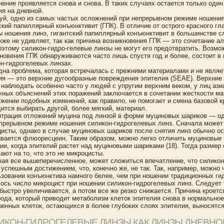
ение проявляется снова и снова. В таких случаях остается только од
я на дневной.
й, одно из самых частых осложнений при непрерывном режиме ношения
ский папиллярный конъюнктивит (ГПК). В отличие от острого красного гл
 ношения линз, гигантский папиллярный конъюнктивит в большинстве с
кже не удивляет, так как причина возникновения ГПК — это сочетание а
поэтому силикон-гидро-гелевые линзы не могут его предотвратить. Возмо
новения ГПК обнаруживаются часто лишь спустя год и более, состоит в
н-гидрогелевых линзах.
на проблема, которая встречалась с прежними материалами и не являе
я — это верхние дугообразные повреждения эпителия (SEAE). Верхние
наблюдать особенно часто у людей с упругим верхним веком, у лиц азиа
ных объяснений этих поражений заключается в сочетании жесткости мат
жении подобных изменений, как правило, не помогает и смена базовой 
ится выбирать другой, более мягкий, материал.
нтрация отложений муцина под линзой в форме муциновых шариков — о
прерывном режиме ношения силикон-гидрогелевых линз. Сначала может 
исты, однако в случае муциновых шариков после снятия линз обычно о
вается флюоресцеин. Таким образом, можно легко отличить муциновые 
ии, когда эпителий растет над муциновыми шариками (18). Тогда размер 
ают на то, что это не микроцисты.
ая все вышеперечисленное, может сложиться впечатление, что силикон
успешным достижением, что, конечно же, не так. Так, например, можно 
зовании конъюнктива намного белее, чем при ношении традиционных ги
ось число микроцист при ношении силикон-гидрогелевых линз. Следует 
быстро увеличивается, а потом все же резко снижается. Причина кроет
ода, который приводит метаболизм клеток эпителия снова в нормальное
енных клеток, остающихся в более глубоких слоях эпителия, выносятся
ИКОН-ГИДРОГЕЛЕВЫЕ ЛИНЗЫ КАК ЛИНЗЫ ДНЕВН