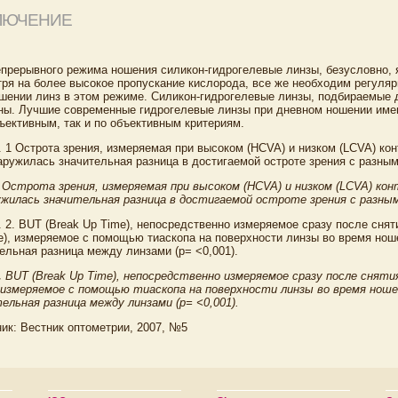
ЛЮЧЕНИЕ
прерывного режима ношения силикон-гидрогелевые линзы, безусловно, 
ря на более высокое пропускание кислорода, все же необходим регуляр
шении линз в этом режиме. Силикон-гидрогелевые линзы, подбираемые 
ны. Лучшие современные гидрогелевые линзы при дневном ношении име
ъективным, так и по объективным критериям.
1
Острота зрения, измеряемая при высоком (HCVA) и низком (LCVA) ко
жилась значительная разница в достигаемой остроте зрения с разными
.
BUT (Break Up Time), непосредственно измеряемое сразу после снятия 
, измеряемое с помощью тиаскопа на поверхности линзы во время ноше
ельная разница между линзами (p= <0,001).
ик: Вестник оптометрии, 2007, №5